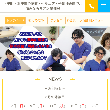
上里町・本庄市で腰痛・ヘルニア・坐骨神経痛でお
悩みならリアン整骨院
トップページ
初めての方へ
アクセス
料金表
お悩み別メニュー
NEWS
～お知らせ～
8月の休診日
2日（
日
）、9日（
日
）、11日（
祝
）～16日（
日
）、23日