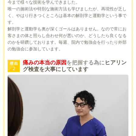
今まで様々な技術を学んできました。
唯一の施術法や特別な施術方法も学びましたが、再現性が乏し
く、やはり行きつくところは基本の解剖学と運動学という事で
す。
解剖学と運動学も奥が深くゴールはありません。なので常にお
客さまの体と照らし合わせ何が悪いのか、どうしたら良くなる
のかを研鑽しております。毎週、院内で勉強会を行ったり外部
の勉強会に参加しています。
痛みの本当の原因
を把握する為に
ヒアリン
グ検査を大事にしています